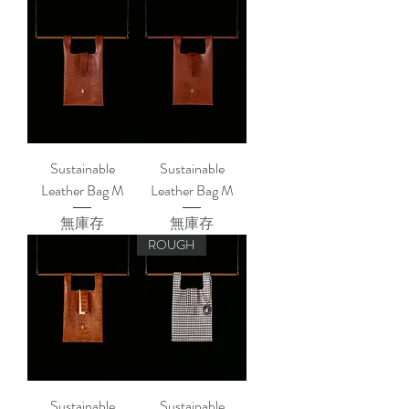
Sustainable
Sustainable
Leather Bag M
Leather Bag M
無庫存
無庫存
ROUGH
Sustainable
Sustainable