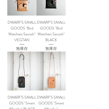
DWARF'S SMALL
DWARF'S SMALL
GOODS "Bird
GOODS "Bird
Watchers Sacosh"
Watchers Sacosh"
VEGTAN
BLACK
無庫存
無庫存
DWARF'S SMALL
DWARF'S SMALL
GOODS "Smart
GOODS "Smart
Whistler" BLACK
Whistler"