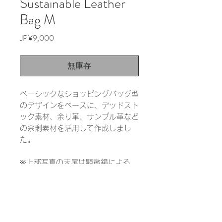
Sustainable Leather
Bag M
價
JP¥9,000
格
無庫存
ベーシックなショッピングバッグ型
のデザインをベースに、デッドスト
ック素材、余り革、サンプル革など
の余剰素材を活用して作成しまし
た。
※上部写真の末尾は顕微鏡による
1000倍の拡大写真です。実際の色
と大きく異なる場合があります。
INFORMATION